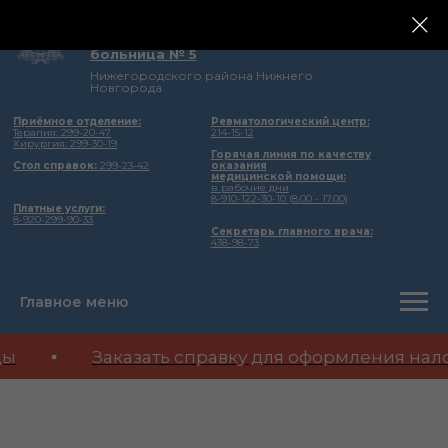
государственное бюджетное учреждение
здравоохранения Нижегородской области
Городская клиническая
больница № 5
Нижегородского района Нижнего
Новгорода
Приёмное отделение:
Ревматологический центр:
Терапия: 299-20-47
214-15-12
Хирургия: 299-30-19
Горячая линия по качеству
Стол справок:
299-23-42
оказания
медицинской помощи:
в рабочие дни
8-910-122-30-10 (8.00 - 17.00)
Платные услуги:
8-920-299-90-33
Секретарь главного врача:
438-98-73
Главное меню
цы
Заказать справку для оформления нало