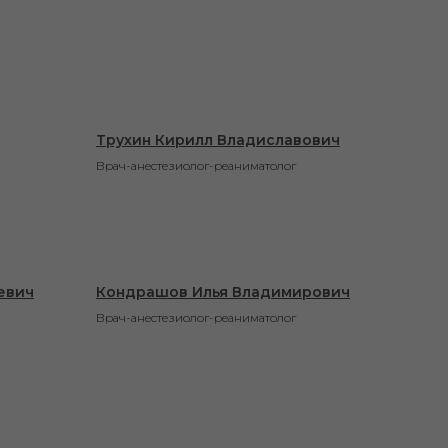
Трухин Кирилл Владиславович
Врач-анестезиолог-реаниматолог
евич
Кондрашов Илья Владимирович
Врач-анестезиолог-реаниматолог