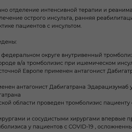
дано отделение интенсивной терапии и реаним
 лечение острого инсульта, ранняя реабилитац
тике пациентов с инсультом.
едены:
ом федеральном округе внутривенный тромболи
городе в/а тромболизис при ишемическом инсу
Восточной Европе применен антагонист Дабиг
именен антагонист Дабигатрана Эдарацизумаб 
гатрана
ской области проведен тромболизис пациенту
охирургами и сосудистыми хирургами впервые 
болизиса у пациентов с COVID-19 , осложненн