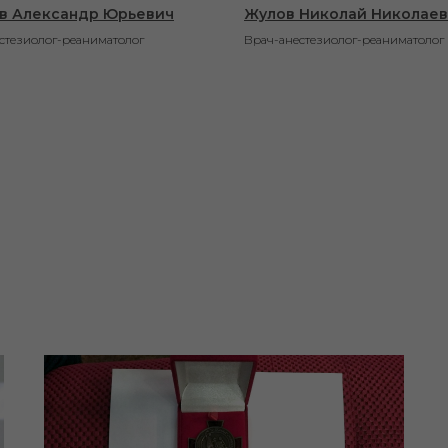
в Александр Юрьевич
Жулов Николай Николае
стезиолог-реаниматолог
Врач-анестезиолог-реаниматолог