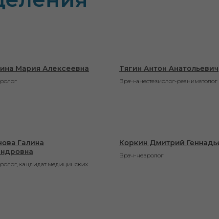
ина Мария Алексеевна
Тягин Антон Анатольевич
ролог
Врач-анестезиолог-реаниматолог
ова Галина
Коркин Дмитрий Геннадь
андровна
Врач-невролог
ролог, кандидат медицинских