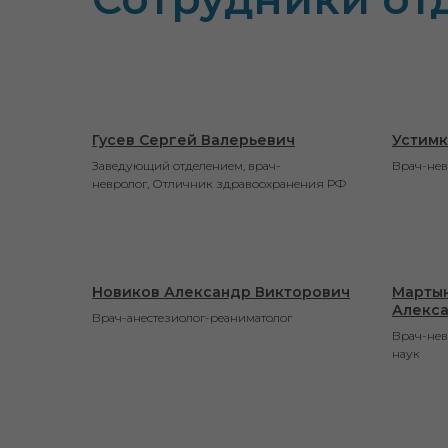
Гусев Сергей Валерьевич
Устимк
Заведующий отделением, врач-
Врач-нев
невролог, Отличник здравоохранения РФ
Новиков Александр Викторович
Мартын
Алекс
Врач-анестезиолог-реаниматолог
Врач-нев
наук