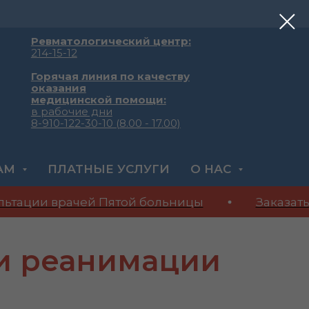
Ревматологический центр:
214-15-12
Горячая линия по качеству
оказания
медицинской помощи:
в рабочие дни
8-910-122-30-10 (8.00 - 17.00)
Секретарь главного врача:
438-98-
АМ
ПЛАТНЫЕ УСЛУГИ
О НАС
73
тации врачей Пятой больницы
Заказать 
и реанимации