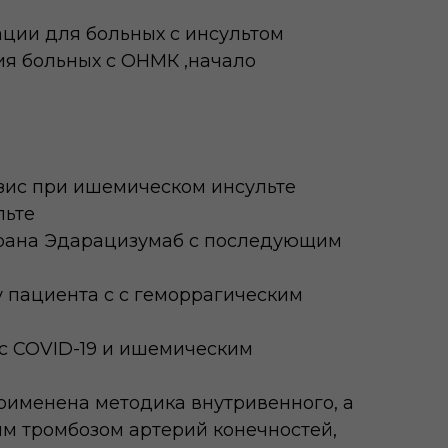
ации для больных с инсультом
ия больных с ОНМК ,начало
зис при ишемическом инсульте
льте
атрана Эдарацизумаб с последующим
у пациента с с геморрагическим
 с COVID-19 и ишемическим
применена методика внутривенного, а
ым тромбозом артерий конечностей,