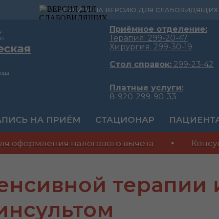
ПЕРЕЙТИ НА ВЕРСИЮ ДЛЯ СЛАБОВИДЯЩИХ
Приёмное отделение:
е
Терапия: 299-20-47
ти
еская
Хирургия: 299-30-19
Стол справок:
299-23-42
ода
Платные услуги:
8-920-299-90-33
АПИСЬ НА ПРИЁМ
СТАЦИОНАР
ПАЦИЕНТ
я оформления налогового вычета
Консуль
енсивной терапии 
 инсультом