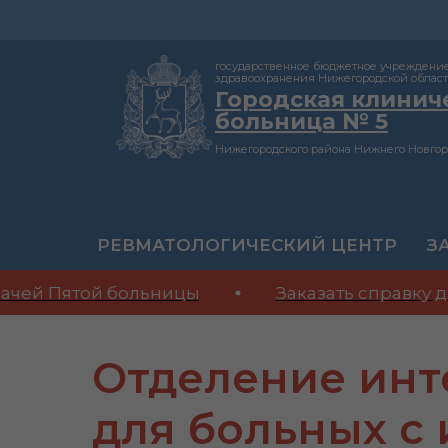
государственное бюджетное учреждени
здравоохранения Нижегородской облас
Городская клинич
больница № 5
Нижегородского района Нижнего Новгор
РЕВМАТОЛОГИЧЕСКИЙ ЦЕНТР
З
чей Пятой больницы
Заказать справку дл
Отделение инт
для больных с